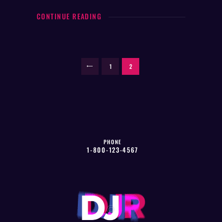
CONTINUE READING
POSTS
PAGE
1
PAGE
2
<
PAGINATION
PHONE
1-800-123-4567