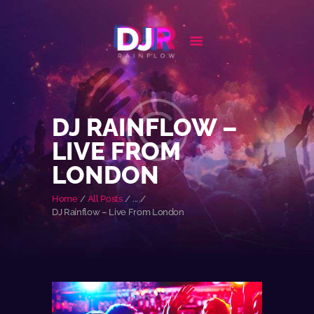
HOME
BIOGRAPHY
DJ RAINFLOW –
EVENTS
LIVE FROM
FEATURES
LONDON
NEWS
CONTACT
Home
All Posts
...
DJ Rainflow – Live From London