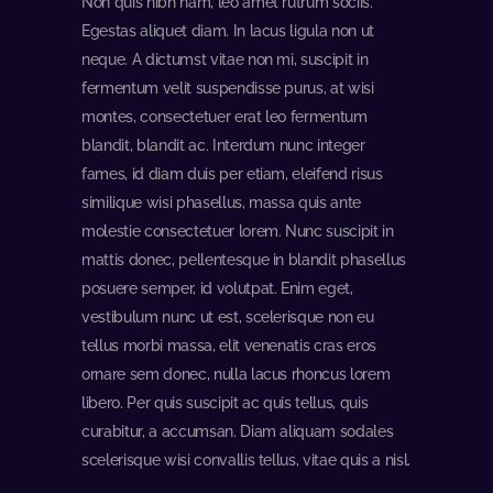
Non quis nibh nam, leo amet rutrum sociis.
Egestas aliquet diam. In lacus ligula non ut
neque. A dictumst vitae non mi, suscipit in
fermentum velit suspendisse purus, at wisi
montes, consectetuer erat leo fermentum
blandit, blandit ac. Interdum nunc integer
fames, id diam duis per etiam, eleifend risus
similique wisi phasellus, massa quis ante
molestie consectetuer lorem. Nunc suscipit in
mattis donec, pellentesque in blandit phasellus
posuere semper, id volutpat. Enim eget,
vestibulum nunc ut est, scelerisque non eu
tellus morbi massa, elit venenatis cras eros
ornare sem donec, nulla lacus rhoncus lorem
libero. Per quis suscipit ac quis tellus, quis
curabitur, a accumsan. Diam aliquam sodales
scelerisque wisi convallis tellus, vitae quis a nisl.